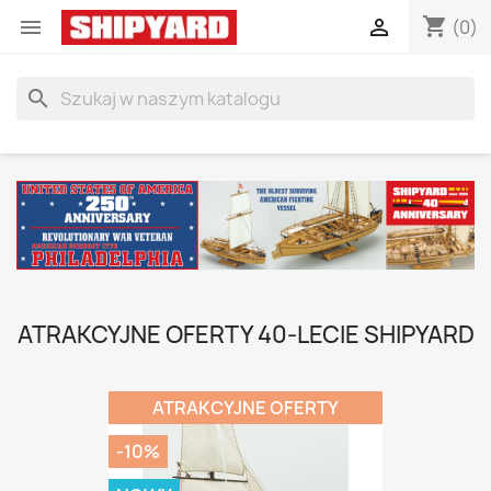
shopping_cart


(0)
search
ATRAKCYJNE OFERTY 40-LECIE SHIPYARD
ATRAKCYJNE OFERTY
-10%