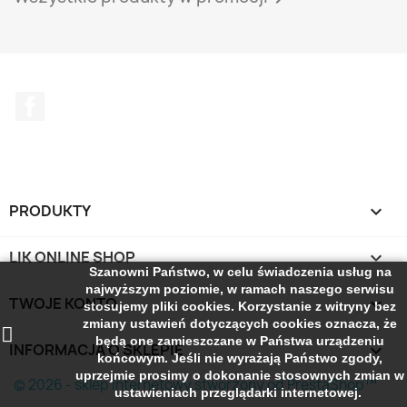
Facebook
PRODUKTY

LIK ONLINE SHOP

Szanowni Państwo, w celu świadczenia usług na
najwyższym poziomie, w ramach naszego serwisu
TWOJE KONTO

stosujemy pliki cookies. Korzystanie z witryny bez
zmiany ustawień dotyczących cookies oznacza, że
będą one zamieszczane w Państwa urządzeniu
INFORMACJA O SKLEPIE
keyboard_arrow_down
końcowym. Jeśli nie wyrażają Państwo zgody,
uprzejmie prosimy o dokonanie stosownych zmian w
© 2026 - sklep internetowy stworzony od PrestaShop™
ustawieniach przeglądarki internetowej.