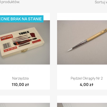
8 produktów.
Sortuj 
CNIE BRAK NA STANIE
Szybki podgląd
Szybki podgląd


Narzędzia
Pędzel Okrągły Nr 2
110,00 zł
4,00 zł