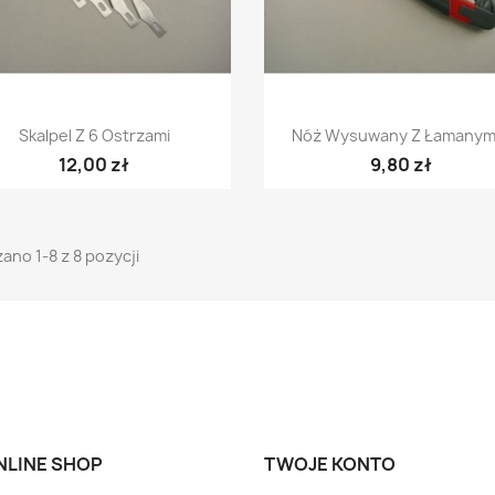
Szybki podgląd
Szybki podgląd


Skalpel Z 6 Ostrzami
Nóż Wysuwany Z Łamanym.
12,00 zł
9,80 zł
ano 1-8 z 8 pozycji
ONLINE SHOP
TWOJE KONTO