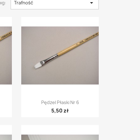

wg:
Trafność
Szybki podgląd

Pędzel Płaski Nr 6
5,50 zł