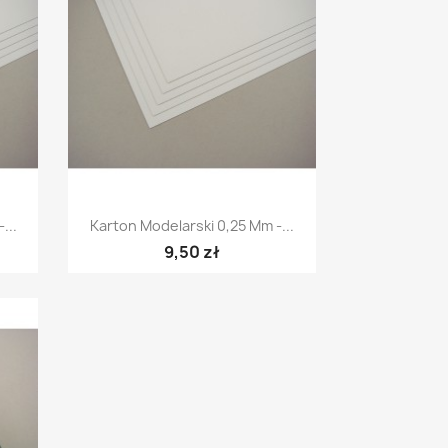
Szybki podgląd

...
Karton Modelarski 0,25 Mm -...
9,50 zł