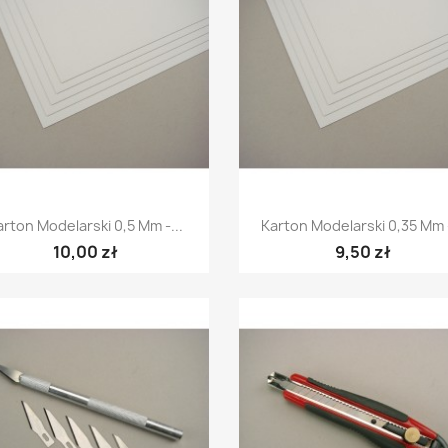
Szybki podgląd
Szybki podgląd


arton Modelarski 0,5 Mm -...
Karton Modelarski 0,35 Mm -
10,00 zł
9,50 zł