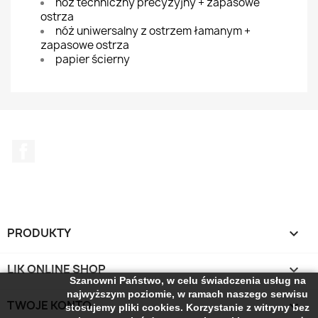
nóż techniczny precyzyjny + zapasowe
ostrza
nóż uniwersalny z ostrzem łamanym +
zapasowe ostrza
papier ścierny
Facebook
PRODUKTY

LIK ONLINE SHOP

Szanowni Państwo, w celu świadczenia usług na
najwyższym poziomie, w ramach naszego serwisu
TWOJE KONTO

stosujemy pliki cookies. Korzystanie z witryny bez