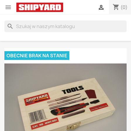
shopping_cart


(0)
search
OBECNIE BRAK NA STANIE