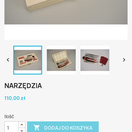


NARZĘDZIA
110,00 zł
Ilość

DODAJ DO KOSZYKA