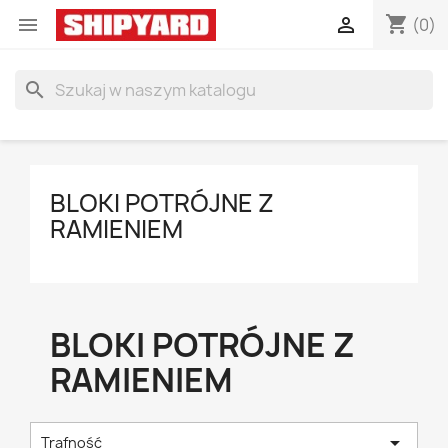
shopping_cart


(0)
search
BLOKI POTRÓJNE Z
RAMIENIEM
BLOKI POTRÓJNE Z
RAMIENIEM

Trafność