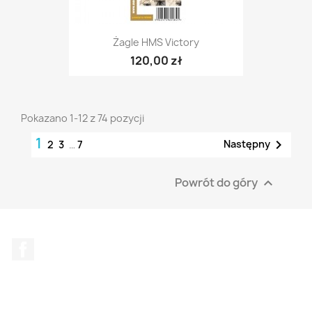
Żagle HMS Victory
120,00 zł
Pokazano 1-12 z 74 pozycji
1

Następny
2
3
…
7
Powrót do góry

Facebook