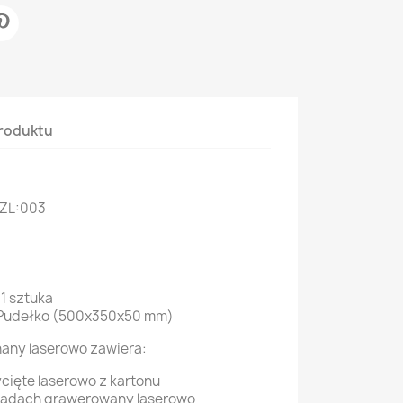
roduktu
 ZL:003
 1 sztuka
 Pudełko (500x350x50 mm)
any laserowo zawiera:
cięte laserowo z kartonu
ładach grawerowany laserowo