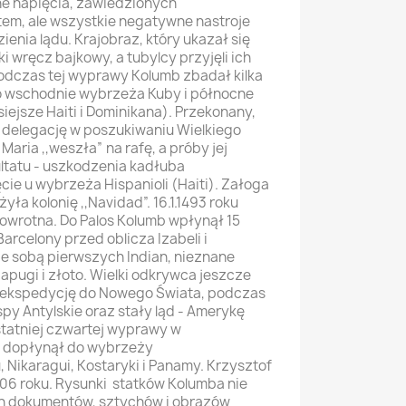
ne napięcia, zawiedzionych
tem, ale wszystkie negatywne nastroje
ienia lądu. Krajobraz, który ukazał się
i wręcz bajkowy, a tubylcy przyjęli ich
Podczas tej wyprawy Kolumb zbadał kilka
 wschodnie wybrzeża Kuby i północne
iejsze Haiti i Dominikana). Przekonany,
ł delegację w poszukiwaniu Wielkiego
Maria ,,weszła” na rafę, a próby jej
ultatu - uszkodzenia kadłuba
ie u wybrzeża Hispanioli (Haiti). Załoga
ła kolonię ,,Navidad”. 16.1.1493 roku
owrotna. Do Palos Kolumb wpłynął 15
arcelony przed oblicza Izabeli i
e sobą pierwszych Indian, nieznane
apugi i złoto. Wielki odkrywca jeszcze
 ekspedycję do Nowego Świata, podczas
py Antylskie oraz stały ląd - Amerykę
tatniej czwartej wyprawy w
n dopłynął do wybrzeży
 Nikaragui, Kostaryki i Panamy. Krzysztof
06 roku. Rysunki statków Kolumba nie
ch dokumentów, sztychów i obrazów