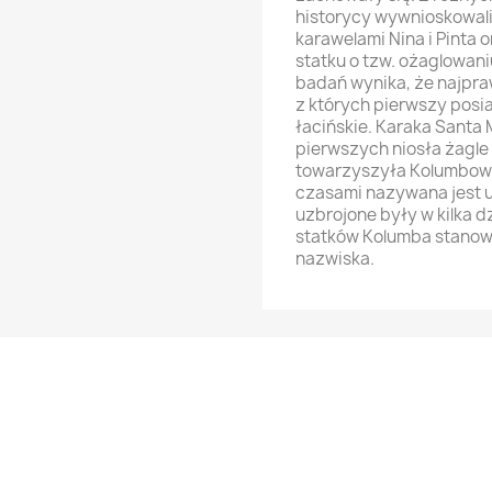
historycy wywnioskowal
karawelami Nina i Pinta 
statku o tzw. ożaglowan
badań wynika, że najpra
z których pierwszy posia
łacińskie. Karaka Santa
pierwszych niosła żagle 
towarzyszyła Kolumbowi
czasami nazywana jest u
uzbrojone były w kilka d
statków Kolumba stanowi
nazwiska.