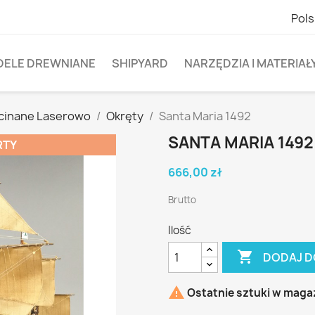
Pols
DELE DREWNIANE
SHIPYARD
NARZĘDZIA I MATERIAŁ
cinane Laserowo
Okręty
Santa Maria 1492
SANTA MARIA 1492
RTY
666,00 zł
Brutto
Ilość

DODAJ D

Ostatnie sztuki w maga