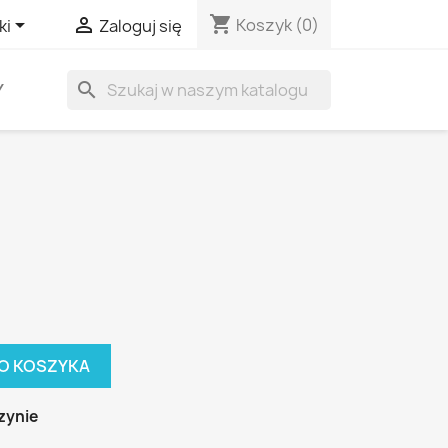
shopping_cart


Koszyk
(0)
ki
Zaloguj się
search
Y
O KOSZYKA
zynie