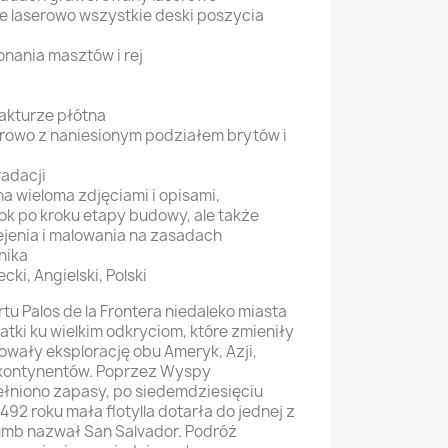
ne laserowo wszystkie deski poszycia
onania masztów i rej
fakturze płótna
erowo z naniesionym podziałem brytów i
radacji
na wieloma zdjęciami i opisami,
rok po kroku etapy budowy, ale także
ejenia i malowania na zasadach
nika
ki, Angielski, Polski
rtu Palos de la Frontera niedaleko miasta
atki ku wielkim odkryciom, które zmieniły
wały eksplorację obu Ameryk, Azji,
ch kontynentów. Poprzez Wyspy
ełniono zapasy, po siedemdziesięciu
492 roku mała flotylla dotarła do jednej z
umb nazwał San Salvador. Podróż