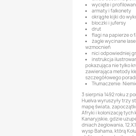
wycięte i profilowa
armaty i falkonety
okrągłe kijki do wyk
bloczki i jufersy
drut
flagi na papierze o 
żagle wycinane las
wzmocnień
nici odpowiedniej g
instrukcja ilustrowa
pokazująca nie tylko k
zawierająca metody kl
szczegółowego porad
Tłumaczenie: Niemiec
3 sierpnia 1492 roku z po
Huelva wyruszyły trzy st
mapę świata, zapoczątko
Afryki i kolonizację ty
Kanaryjskie, gdzie uzup
dniach żeglowania, 12.X.1
wysp Bahama, którą Kol