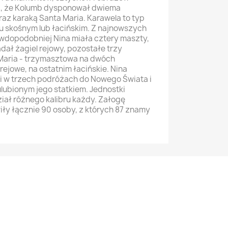
i, że Kolumb dysponował dwiema
oraz karaką Santa Maria. Karawela to typ
iu skośnym lub łacińskim. Z najnowszych
wdopodobniej Nina miała cztery maszty,
dał żagiel rejowy, pozostałe trzy
 Maria - trzymasztowa na dwóch
rejowe, na ostatnim łacińskie. Nina
 w trzech podróżach do Nowego Świata i
lubionym jego statkiem. Jednostki
ział różnego kalibru każdy. Załogę
ły łącznie 90 osoby, z których 87 znamy