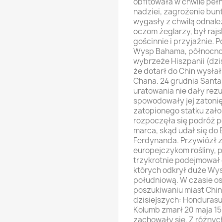
obfitowała w chwile peł
nadziei, zagrożenie bun
wygasły z chwilą odnalez
oczom żeglarzy, był rajsk
gościnnie i przyjaźnie. 
Wysp Bahama, północno
wybrzeże Hiszpanii (dzis
że dotarł do Chin wysła
Chana. 24 grudnia Santa 
uratowania nie dały rez
spowodowały jej zatonięc
zatopionego statku założy
rozpoczęła się podróż p
marca, skąd udał się do B
Ferdynanda. Przywiózł z
europejczykom rośliny, p
trzykrotnie podejmował
których odkrył duże Wys
południową. W czasie os
poszukiwaniu miast Chi
dzisiejszych: Hondurasu,
Kolumb zmarł 20 maja 15
zachowały się. Z różny