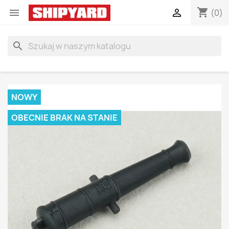
shopping_cart


(0)
search
NOWY
OBECNIE BRAK NA STANIE