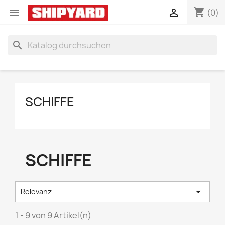
shopping_cart


(0)
search
SCHIFFE
SCHIFFE

Relevanz
1 - 9 von 9 Artikel(n)