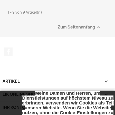
1 - 9 von 9 Artikel(n)
Zum Seitenanfang

Facebook
ARTIKEL

Meine Damen und Herren, um
LIK ONLINE SHOP

Dienstleistungen auf höchstem Niveau zu
erbringen, verwenden wir Cookies als Teil
IHR KONTO

unserer Website. Wenn Sie die Website
nutzen, ohne die Cookie-Einstellungen zu