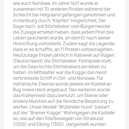
wie auch Nordsee. Im Jahre 1401 wurde er
zusammen mit 70 anderen Piraten während der
Schlacht bei Helgoland gefangen genommen und
in Hamburg durch "Köpfen" hingerichtet. Der
Sage nach, soll Störtebeker vom Bürgermeister
die Zusage erhalten haben, dass jedem Pirat das
Leben geschenkt würde, an dem Er nach seiner
Hinrichtung vorbeiliefe. Zudem sagt die Legende,
dass er es schaffte, an 11 Piraten vorbeizugehen.
Heutzutage finden jährlich in Ralswiek auf Rügen
(Deutschland) die Störtebeker-Festspiele statt,
um die Geschichte Störtebekers am leben zu
halten. Im Mittelalter war die Kogge das meist
verbreiteste Schiff in Ost- und Nordsee. Für
militärische Zwecke wurde jeweils ein Kastell an
Bug sowie Heck angebaut. Des weiteren wurde
das Krähennest dazu benutzt, um Steine oder
andere Munition auf die feindliche Besatzung zu
werfen. Unser Modell "Wütender Hund" basiert
auf der "Bremer Kogge". Wohingegen die Kastelle
so, wie auf den Städtesiegeln von Stralsund
(1329) und Elbing (1350), dargestellt wurden.