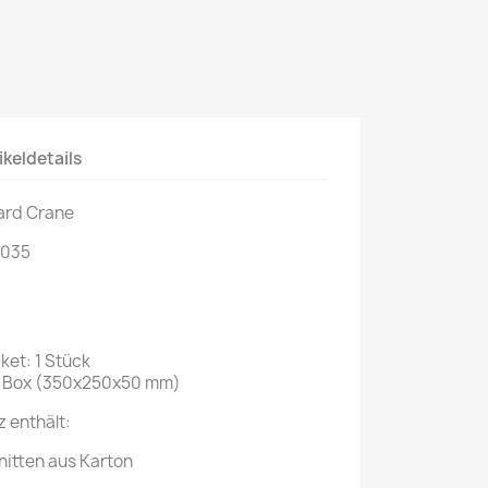
ikeldetails
ard Crane
:035
ket: 1 Stück
: Box (350x250x50 mm)
 enthält:
hnitten aus Karton