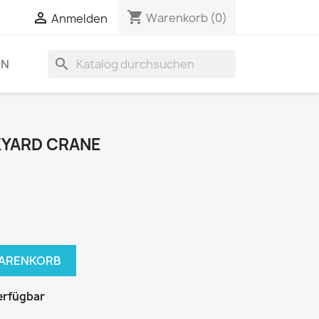
shopping_cart


Warenkorb
(0)
Anmelden
search
EN
KYARD CRANE
WARENKORB
erfügbar