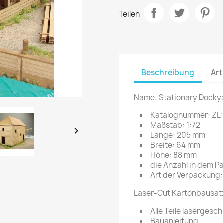
Teilen
Beschreibung
Art
Name: Stationary Docky
Katalognummer: ZL
Maßstab: 1:72

Länge: 205 mm
Breite: 64 mm
Höhe: 88 mm
die Anzahl in dem Pa
Art der Verpackung
Laser-Cut Kartonbausatz
Alle Teile lasergesc
Bauanleitung