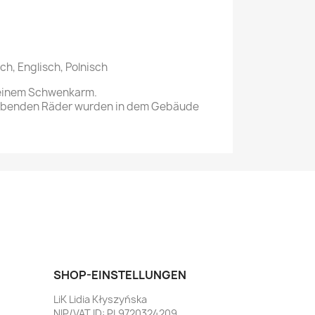
h, Englisch, Polnisch
t einem Schwenkarm.
eibenden Räder wurden in dem Gebäude
SHOP-EINSTELLUNGEN
LiK Lidia Kłyszyńska
NIP/VAT ID: PL9720324209