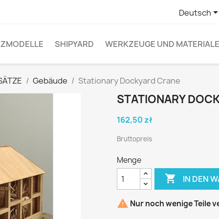
Deutsch
LZMODELLE
SHIPYARD
WERKZEUGE UND MATERIAL
SÄTZE
Gebäude
Stationary Dockyard Crane
STATIONARY DOC
162,50 zł
Bruttopreis
Menge

IN DEN 

Nur noch wenige Teile v